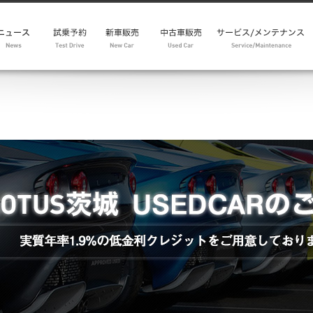
モデルレンジ
新車在庫車両
試乗車 / 展示車
メンテナンスパック
中古車
中古車リクエスト
サービスインフォメー
車検・点検予約
パーツ・アクセサリー
メンテナンスパック
リコール情報
Emira Range
Eletre Range
サービスインフォメ
メンテナンスパック
パーツ・アクセサリ
アフターセールスお