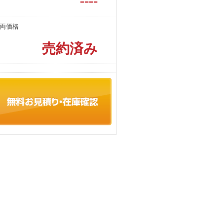
----
両価格
売約済み