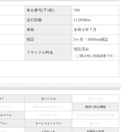
車台番号(下3桁)
789
走行距離
11,000Km
車検
令和３年７月
保証
3ヶ月・3000km保証
預託済み
リサイクル料金
（ご購入時に別途必要です）
ＭＴ
右ハンドル
左ハンドル
ウィンド
HID（キセノンライト）
横滑り防止機能
ホイール
シートヒーター
オートクルーズコントロール
アコン
キーレスエントリー
革シート
レビ
CDデッキ
盗難防止装置