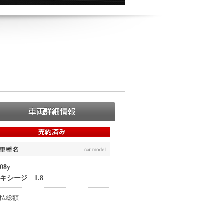
08y
キシージ 1.8
払総額