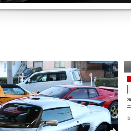
20
エ
支