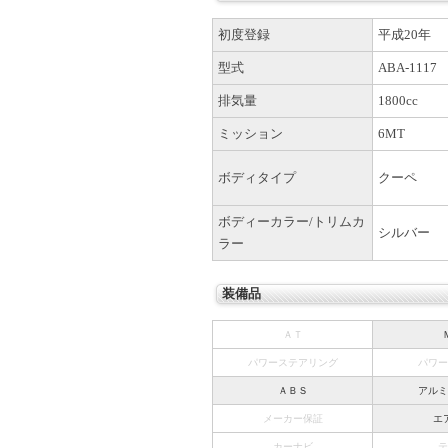
初度登録
平成20年
型式
ABA-1117
排気量
1800cc
ミッション
6MT
ボディタイプ
クーペ
ボディーカラー/トリムカ
シルバー
ラー
装備品
ＡＴ
パワーステアリング
パワー
ＡＢＳ
アルミ
メーカー保証
エ
カーナビ
テ