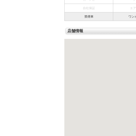
自社保証
エア
禁煙車
ワン
店舗情報