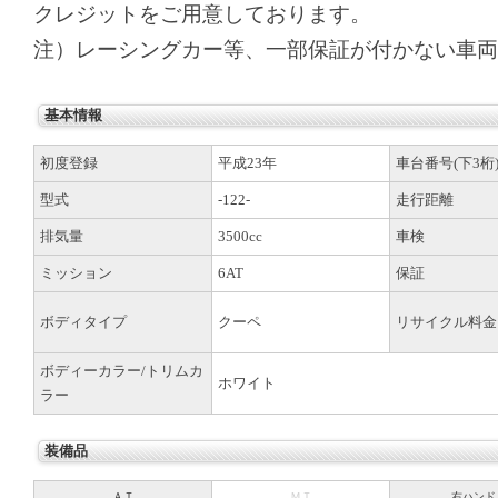
クレジットをご用意しております。
注）レーシングカー等、一部保証が付かない車両
基本情報
初度登録
平成23年
車台番号(下3桁
型式
-122-
走行距離
排気量
3500cc
車検
ミッション
6AT
保証
ボディタイプ
クーペ
リサイクル料金
ボディーカラー/トリムカ
ホワイト
ラー
装備品
ＡＴ
ＭＴ
右ハンド