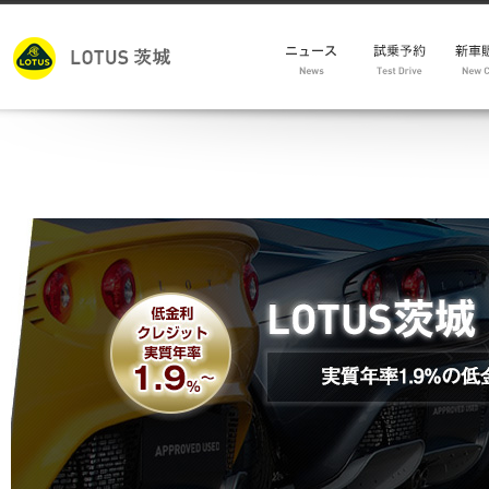
モデ
新車
試乗車
メン