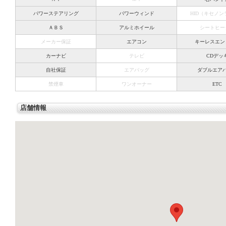
パワーステアリング
パワーウィンド
HID（キセノ
ＡＢＳ
アルミホイール
シートヒー
メーカー保証
エアコン
キーレスエン
カーナビ
テレビ
CDデッ
自社保証
エアバッグ
ダブルエア
禁煙車
ワンオーナー
ETC
店舗情報