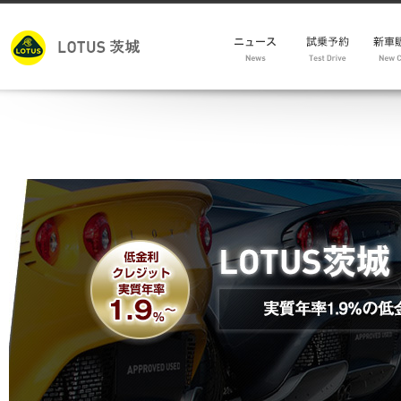
モデ
新車
試乗車
メン