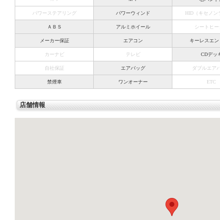
パワーステアリング
パワーウィンド
HID（キセノ
ＡＢＳ
アルミホイール
シートヒー
メーカー保証
エアコン
キーレスエン
カーナビ
テレビ
CDデッ
自社保証
エアバッグ
ダブルエア
禁煙車
ワンオーナー
ETC
店舗情報