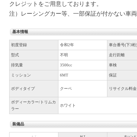
クレジットをご用意しております。
注）レーシングカー等、一部保証が付かない車両
基本情報
初度登録
令和2年
車台番号(下3桁
型式
不明
走行距離
排気量
3500cc
車検
ミッション
6MT
保証
ボディタイプ
クーペ
リサイクル料金
ボディーカラー/トリムカ
ホワイト
ラー
装備品
ＡＴ
ＭＴ
右ハンド