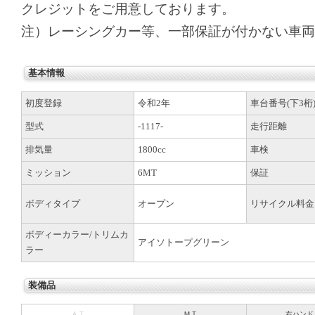
クレジットをご用意しております。
注）レーシングカー等、一部保証が付かない車両
基本情報
初度登録
令和2年
車台番号(下3桁
型式
-1117-
走行距離
排気量
1800cc
車検
ミッション
6MT
保証
ボディタイプ
オープン
リサイクル料金
ボディーカラー/トリムカ
アイソトープグリーン
ラー
装備品
ＡＴ
ＭＴ
右ハンド