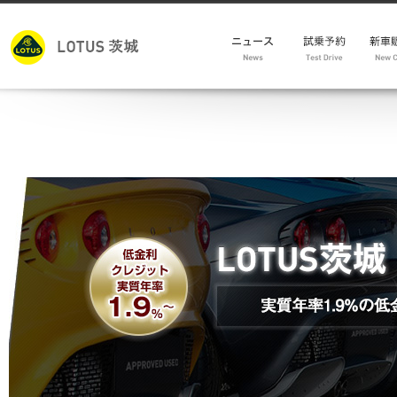
モデ
新車
試乗車
メン