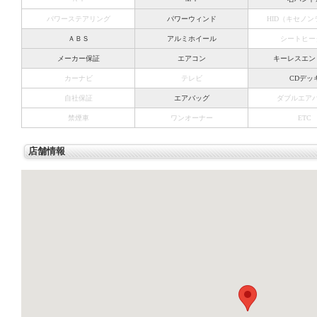
パワーステアリング
パワーウィンド
HID（キセノ
ＡＢＳ
アルミホイール
シートヒー
メーカー保証
エアコン
キーレスエン
カーナビ
テレビ
CDデッ
自社保証
エアバッグ
ダブルエア
禁煙車
ワンオーナー
ETC
店舗情報