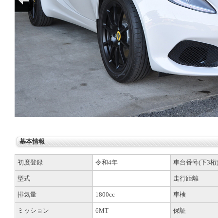
基本情報
初度登録
令和4年
車台番号(下3桁
型式
走行距離
排気量
1800cc
車検
ミッション
6MT
保証