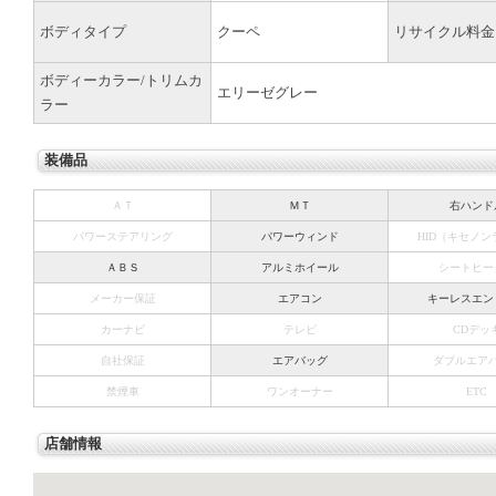
ボディタイプ
クーペ
リサイクル料金
ボディーカラー/トリムカ
エリーゼグレー
ラー
装備品
ＡＴ
ＭＴ
右ハンド
パワーステアリング
パワーウィンド
HID（キセノ
ＡＢＳ
アルミホイール
シートヒー
メーカー保証
エアコン
キーレスエン
カーナビ
テレビ
CDデッ
自社保証
エアバッグ
ダブルエア
禁煙車
ワンオーナー
ETC
店舗情報