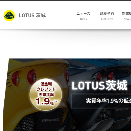
モデ
新車
試乗車
メン