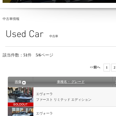
中古車情報
該当件数：
51
件
5/6
ページ
<<前へ
1
2
画像
車種名・ グレード
エヴォーラ
ファースト リミテッド エディション
エヴォーラ