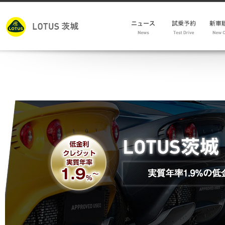
モデ
新車
試乗車
メン