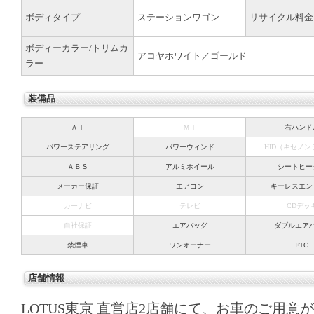
ボディタイプ
ステーションワゴン
リサイクル料金
ボディーカラー/トリムカ
アコヤホワイト／ゴールド
ラー
装備品
ＡＴ
ＭＴ
右ハンド
パワーステアリング
パワーウィンド
HID（キセノ
ＡＢＳ
アルミホイール
シートヒー
メーカー保証
エアコン
キーレスエン
カーナビ
テレビ
CDデッ
自社保証
エアバッグ
ダブルエア
禁煙車
ワンオーナー
ETC
店舗情報
LOTUS東京 直営店2店舗にて、お車のご用意