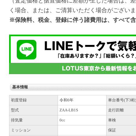
（査定価格と据置価格に差額が生じた場合は、差
く場合、または、ご清算いただく場合がございま
※保険料、税金、登録に伴う諸費用は、すべて含
基本情報
初度登録
令和6年
車台番号(下3桁
型式
ZAA-LB1S
走行距離
排気量
0cc
車検
ミッション
保証