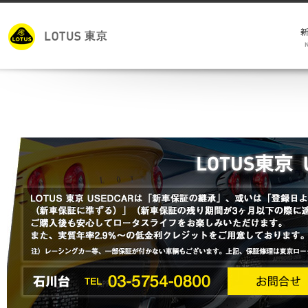
モ
キ
試
メ