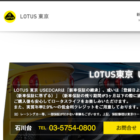
モ
キ
試
メ