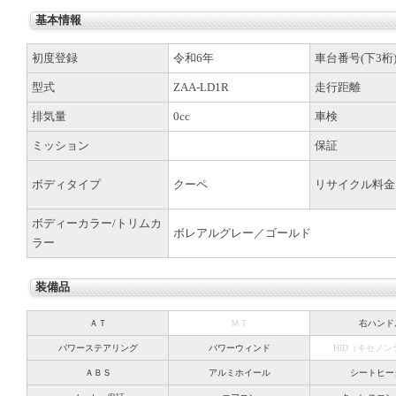
基本情報
初度登録
令和6年
車台番号(下3桁
型式
ZAA-LD1R
走行距離
排気量
0cc
車検
ミッション
保証
ボディタイプ
クーペ
リサイクル料金
ボディーカラー/トリムカ
ボレアルグレー／ゴールド
ラー
装備品
ＡＴ
ＭＴ
右ハンド
パワーステアリング
パワーウィンド
HID（キセノ
ＡＢＳ
アルミホイール
シートヒー