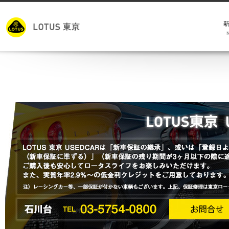
モ
キ
試
メ