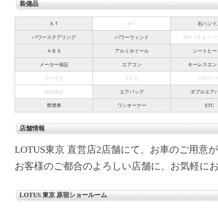
装備品
ＡＴ
ＭＴ
右ハンド
パワーステアリング
パワーウィンド
HID（キセノ
ＡＢＳ
アルミホイール
シートヒー
メーカー保証
エアコン
キーレスエン
カーナビ
テレビ
CDデッ
自社保証
エアバッグ
ダブルエア
禁煙車
ワンオーナー
ETC
店舗情報
LOTUS東京 直営店2店舗にて、お車のご用意
お客様のご都合のよろしい店舗に、お気軽に
LOTUS 東京 原宿ショールーム