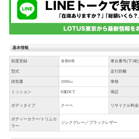
基本情報
初度登録
令和6年
車台番号(下3桁
型式
走行距離
排気量
2000cc
車検
ミッション
8速DCT
保証
ボディタイプ
クーペ
リサイクル料金
ボディーカラー/トリムカ
ジンクグレー／ブラックレザー
ラー