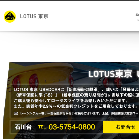
モ
キ
試
メ