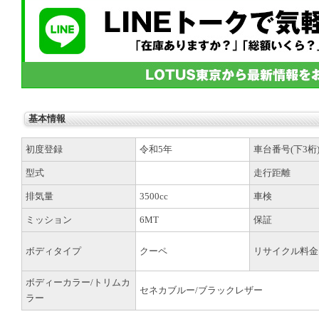
基本情報
初度登録
令和5年
車台番号(下3桁
型式
走行距離
排気量
3500cc
車検
ミッション
6MT
保証
ボディタイプ
クーペ
リサイクル料金
ボディーカラー/トリムカ
セネカブルー/ブラックレザー
ラー