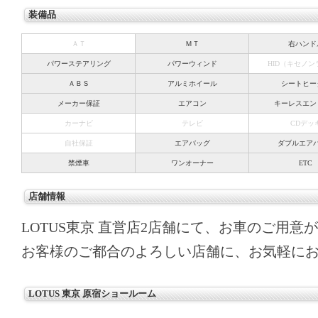
装備品
ＡＴ
ＭＴ
右ハンド
パワーステアリング
パワーウィンド
HID（キセノ
ＡＢＳ
アルミホイール
シートヒー
メーカー保証
エアコン
キーレスエン
カーナビ
テレビ
CDデッ
自社保証
エアバッグ
ダブルエア
禁煙車
ワンオーナー
ETC
店舗情報
LOTUS東京 直営店2店舗にて、お車のご用意
お客様のご都合のよろしい店舗に、お気軽に
LOTUS 東京 原宿ショールーム