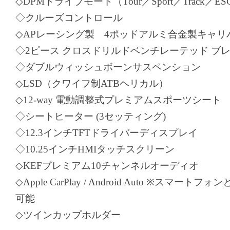
◇DPMドライブモード（Tour／Sport／Track／ESC
◇クルーズコントロール
◇APレーシング製 4ポッドアルミ合金製キャリ
◇2ピース クロスドリルドベンチレーテッド ブ
◇ダブルウィッシュボーンサスペンション
◇LSD（クワイフ制ATBヘリカル）
◇12-way 電動調整式プレミアムスポーツシート
◇シートヒーター (3セッティング)
◇12.3インチTFTドライバーディスプレイ
◇10.25インチHMIタッチスクリーン
◇KEFプレミアム10チャンネルオーディオ
◇Apple CarPlay / Android Auto ※スマー
可能
◇ツインカップホルダー