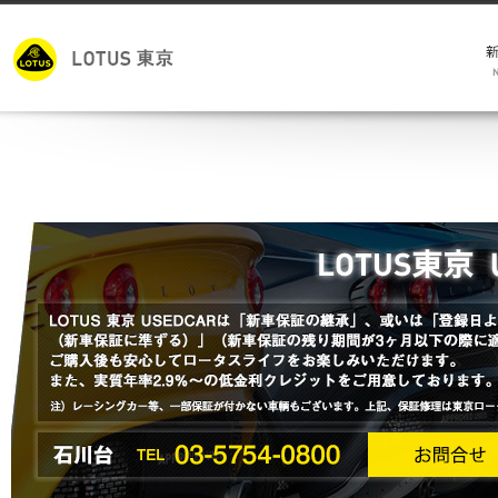
モ
キ
試
メ