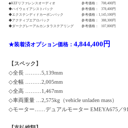
◆KEFリファレンスオーディオ
参考価格：
708,400円
◆ハイウェイアシストパック
参考価格：
378,400円
◆エクステンディドカーボンパック
参考価格：
1,145,100円
◆アクティブエアロパック
参考価格：
388,300円
◆ダークグレーアルカンタラステアリング
参考価格：
107,800円
4,844,400円
★装着済オプション価格：
【スペック】
◇全長 ………5,139mm
◇全幅 ………2,005mm
◇全高 ………1,467mm
◇車両重量 …2,575kg（vehicle unladen mass）
◇モーター……デュアルモーター EMEYA675／91
【支払総額】