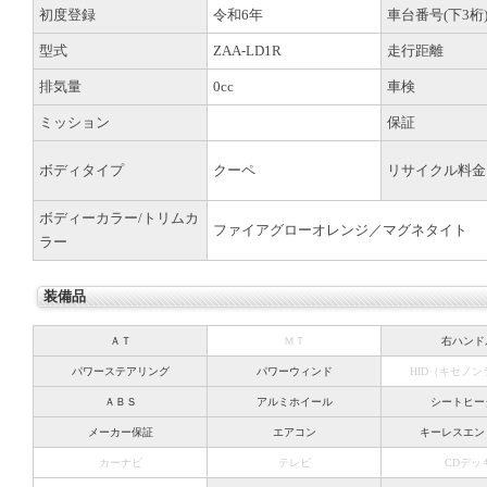
初度登録
令和6年
車台番号(下3桁
型式
ZAA-LD1R
走行距離
排気量
0cc
車検
ミッション
保証
ボディタイプ
クーペ
リサイクル料金
ボディーカラー/トリムカ
ファイアグローオレンジ／マグネタイト
ラー
装備品
ＡＴ
ＭＴ
右ハンド
パワーステアリング
パワーウィンド
HID（キセノ
ＡＢＳ
アルミホイール
シートヒー
メーカー保証
エアコン
キーレスエン
カーナビ
テレビ
CDデッ