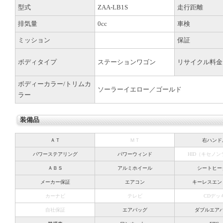
型式
ZAA-LB1S
走行距離
排気量
0cc
車検
ミッション
保証
ボディタイプ
ステーションワゴン
リサイクル料金
ボディーカラー/トリムカ
ソーラーイエロー／ゴールド
ラー
装備品
ＡＴ
ＭＴ
右ハンド
パワーステアリング
パワーウィンド
HID（キセノ
ＡＢＳ
アルミホイール
シートヒー
メーカー保証
エアコン
キーレスエン
カーナビ
テレビ
CDデッ
自社保証
エアバッグ
ダブルエア