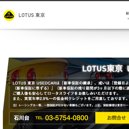
モ
キ
試
メ