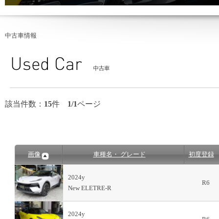
中古車情報
該当件数：
15
件
1/1
ページ
画像
車種名・ グレード
初度登録
2024y
R6
New ELETRE-R
2024y