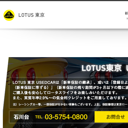
モ
キ
試
メ